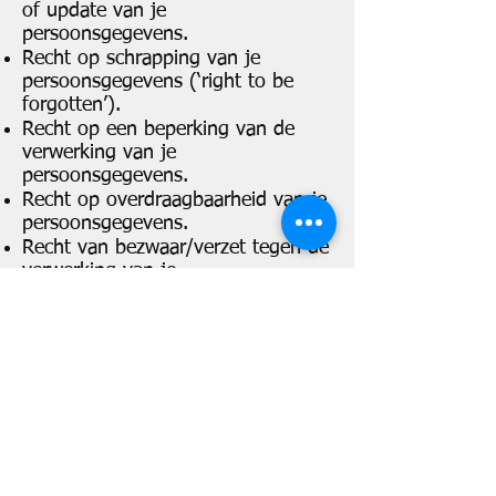
of update van je
persoonsgegevens.
Recht op schrapping van je
persoonsgegevens (‘right to be
forgotten’).
Recht op een beperking van de
verwerking van je
persoonsgegevens.
Recht op overdraagbaarheid van je
persoonsgegevens.
Recht van bezwaar/verzet tegen de
verwerking van je
persoonsgegevens.
Je kan deze rechten kosteloos
uitoefenen. #pro9860 verbindt zich
ertoe binnen de 5 werkdagen aan
je verzoek gevolg te geven.
Indien je geen nieuwsbrieven of
informatie over onze diensten meer
wilt ontvangen, kan je je op elk
moment uitschrijven door te