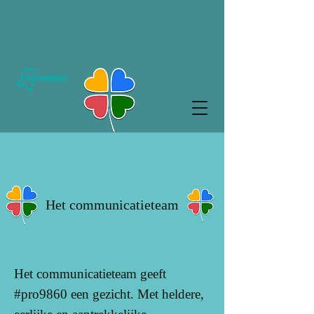
Het communicatieteam
Het communicatieteam geeft
#pro9860 een gezicht. Met heldere,