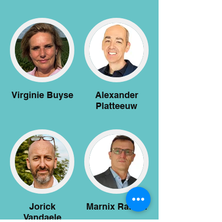
Virginie Buyse
Alexander
Platteeuw
Jorick
Marnix Raman
Vandaele