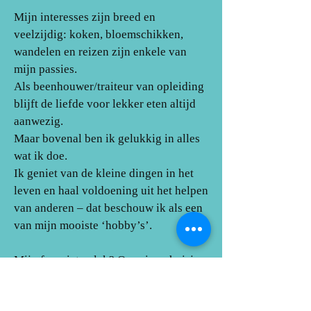
Mijn interesses zijn breed en
veelzijdig: koken, bloemschikken,
wandelen en reizen zijn enkele van
mijn passies.
Als beenhouwer/traiteur van opleiding
blijft de liefde voor lekker eten altijd
aanwezig.
Maar bovenal ben ik gelukkig in alles
wat ik doe.
Ik geniet van de kleine dingen in het
leven en haal voldoening uit het helpen
van anderen – dat beschouw ik als een
van mijn mooiste ‘hobby’s’.
Mijn favoriete plek? Ons eigen huisje,
een warme en veilige plek die we
samen hebben opgebouwd en waar